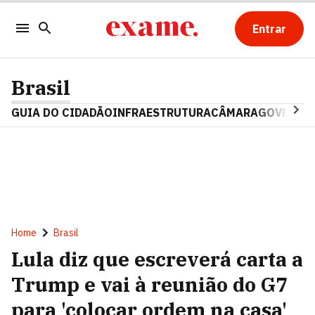
Entrar
Brasil
GUIA DO CIDADÃO
INFRAESTRUTURA
CÂMARA
GOVERNO 
Home
Brasil
Lula diz que escreverá carta a
Trump e vai à reunião do G7
para 'colocar ordem na casa'