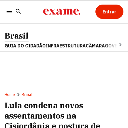
Entrar
Brasil
GUIA DO CIDADÃO
INFRAESTRUTURA
CÂMARA
GOVERNO 
Home
Brasil
Lula condena novos
assentamentos na
Cisjordânia e postura de