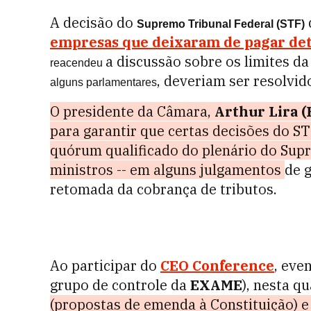
A decisão do
Supremo Tribunal Federal (STF)
empresas que deixaram de pagar det
a discussão sobre os limites da
reacendeu
, deveriam ser resolvid
alguns parlamentares
O presidente da Câmara,
Arthur Lira (
para garantir que certas decisões do ST
quórum qualificado do plenário do Supr
ministros
-- em alguns julgamentos
de 
retomada da cobrança de tributos.
Ao participar do
CEO Conference
, eve
grupo de controle da
EXAME
), nesta qu
(propostas de emenda à Constituição) e 