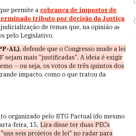
que permite
a
cobrança de impostos de
erminado tributo por decisão da Justiça
 judicialização de temas que, na opinião
de
os pelo Legislativo.
PP-AL)
, defende que o Congresso mude a lei
F sejam mais “justificadas”.
A ideia é exigir
emo -- ou seja,
os votos
de três quintos dos
grande impacto, como o que tratou da
nto organizado pelo BTG Pactual (do mesmo
arta-feira, 15,
Lira disse ter duas PECs
"uns seis projetos de lei" no radar para