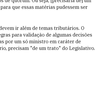
tos de quórum. Ou seja, [precisaria de] um
 para que essas matérias pudessem ser
 devem ir além de temas tributários. O
egras para validação de algumas de
cisões
as por um só ministro em caráter de
rio, precisam "de um trato" do Legislativo.