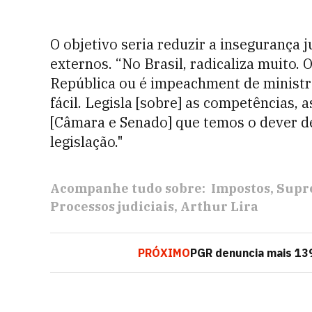
O objetivo seria reduzir a insegurança j
externos.
“No Brasil, radicaliza muito.
República ou é impeachment de ministr
fácil. Legisla [sobre] as competências, a
[Câmara e Senado] que temos o dever de l
legislação."
Acompanhe tudo sobre:
Impostos
Supr
Processos judiciais
Arthur Lira
PRÓXIMO
PGR denuncia mais 139 