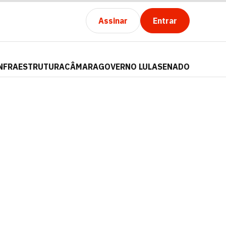
Assinar
Entrar
NFRAESTRUTURA
CÂMARA
GOVERNO LULA
SENADO