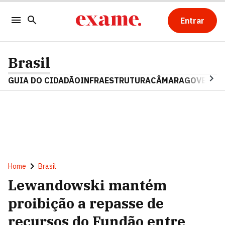
Entrar
Brasil
GUIA DO CIDADÃO
INFRAESTRUTURA
CÂMARA
GOVERNO 
Home
Brasil
Lewandowski mantém
proibição a repasse de
recursos do Fundão entre