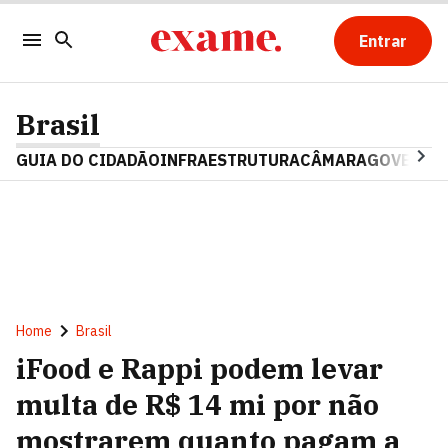
Entrar
Brasil
GUIA DO CIDADÃO
INFRAESTRUTURA
CÂMARA
GOVERNO 
Home
Brasil
iFood e Rappi podem levar
multa de R$ 14 mi por não
mostrarem quanto pagam a