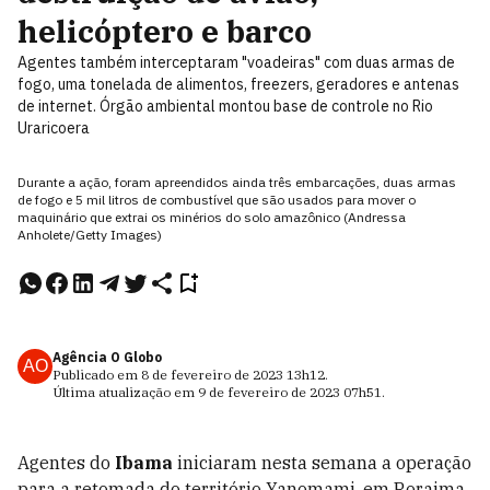
helicóptero e barco
Agentes também interceptaram "voadeiras" com duas armas de
fogo, uma tonelada de alimentos, freezers, geradores e antenas
de internet. Órgão ambiental montou base de controle no Rio
Uraricoera
Durante a ação, foram apreendidos ainda três embarcações, duas armas
de fogo e 5 mil litros de combustível que são usados para mover o
maquinário que extrai os minérios do solo amazônico (Andressa
Anholete/Getty Images)
Agência O Globo
AO
Publicado em
8 de fevereiro de 2023
13h12
.
Última atualização em
9 de fevereiro de 2023
07h51
.
Agentes do
Ibama
iniciaram nesta semana a operação
para a retomada do território Yanomami, em Roraima.