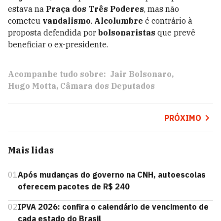
estava na
Praça dos Três Poderes
, mas não
cometeu
vandalismo
.
Alcolumbre
é contrário à
proposta defendida por
bolsonaristas
que prevê
beneficiar o ex-presidente.
Acompanhe tudo sobre:
Jair Bolsonaro
Hugo Motta
Câmara dos Deputados
PRÓXIMO
Mais lidas
01
Após mudanças do governo na CNH, autoescolas
oferecem pacotes de R$ 240
02
IPVA 2026: confira o calendário de vencimento de
cada estado do Brasil