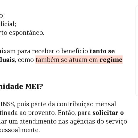
o;
icial;
rto espontâneo.
ixam para receber o benefício
tanto se
duais
, como
também se atuam em
regime
rnidade MEI?
o INSS, pois parte da contribuição mensal
tinada ao provento. Então, para
solicitar o
dar um atendimento nas agências do serviço
 pessoalmente.