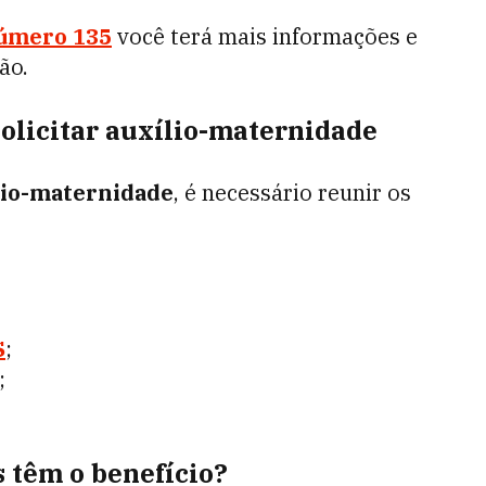
número 135
você terá mais informações e
ção.
olicitar auxílio-maternidade
lio-maternidade
, é necessário reunir os
S
;
;
s têm o benefício?