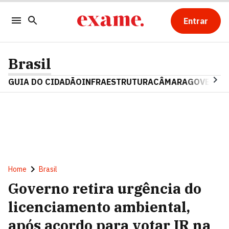
Entrar
Brasil
GUIA DO CIDADÃO
INFRAESTRUTURA
CÂMARA
GOVERNO 
Home
Brasil
Governo retira urgência do
licenciamento ambiental,
após acordo para votar IR na