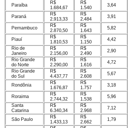
R$
R$
Paraíba
3,64
1.684,67
1.540
R$
R$
Paraná
3,91
2.913,33
2.484
R$
R$
Pernambuco
5,82
2.870,50
1.643
R$
R$
Piauí
4,42
1.810,53
1.150
Rio de
R$
R$
2,90
Janeiro
2.156,00
2.490
Rio Grande
R$
R$
4,72
do Norte
2.290,00
1.616
Rio Grande
R$
R$
5,67
do Sul
4.437,77
2.608
R$
R$
Rondônia
3,18
1.676,87
1.757
R$
R$
Roraima
5,96
2.744,32
1.538
Santa
R$
R$
7,12
Catarina
6.340,34
2.968
R$
R$
São Paulo
1,79
1.433,13
2.662