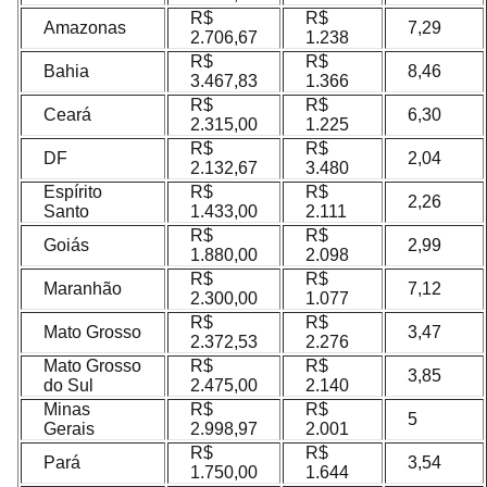
R$
R$
Amazonas
7,29
2.706,67
1.238
R$
R$
Bahia
8,46
3.467,83
1.366
R$
R$
Ceará
6,30
2.315,00
1.225
R$
R$
DF
2,04
2.132,67
3.480
Espírito
R$
R$
2,26
Santo
1.433,00
2.111
R$
R$
Goiás
2,99
1.880,00
2.098
R$
R$
Maranhão
7,12
2.300,00
1.077
R$
R$
Mato Grosso
3,47
2.372,53
2.276
Mato Grosso
R$
R$
3,85
do Sul
2.475,00
2.140
Minas
R$
R$
5
Gerais
2.998,97
2.001
R$
R$
Pará
3,54
1.750,00
1.644