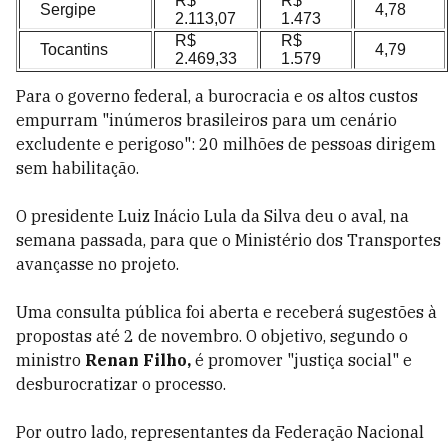
R$
R$
Sergipe
4,78
2.113,07
1.473
R$
R$
Tocantins
4,79
2.469,33
1.579
Para o governo federal, a burocracia e os altos custos
empurram "inúmeros brasileiros para um cenário
excludente e perigoso": 20 milhões de pessoas dirigem
sem habilitação.
O presidente Luiz Inácio Lula da Silva deu o aval, na
semana passada, para que o Ministério dos Transportes
avançasse no projeto.
Uma consulta pública foi aberta e receberá sugestões à
propostas até 2 de novembro. O objetivo, segundo o
ministro
Renan Filho,
é promover "justiça social" e
desburocratizar o processo.
Por outro lado, representantes da Federação Nacional