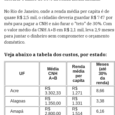
No Rio de Janeiro, onde a renda média per capita é de
quase R$ 2,5 mil, o cidadão deveria guardar R$ 747 por
mês para pagar a CNH e não furar o "teto" de 30%. Com
o valor médio da CNH A+B em R$ 2,1 mil, leva 2,9 meses
para juntar o dinheiro sem comprometer o orçamento
doméstico.
Veja abaixo a tabela dos custos, por estado:
Meses
Renda
Média
(até
média
UF
CNH
30%
per
A+B
da
capita
renda)
R$
R$
Acre
8,66
3.302,33
1.271
R$
R$
Alagoas
3,38
1.350,00
1.331
R$
R$
Amapá
6,16
2.800,00
1.514