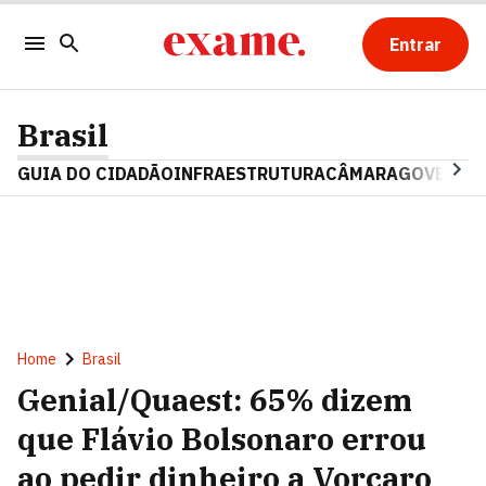
Entrar
Brasil
GUIA DO CIDADÃO
INFRAESTRUTURA
CÂMARA
GOVERNO 
Home
Brasil
Genial/Quaest: 65% dizem
que Flávio Bolsonaro errou
ao pedir dinheiro a Vorcaro