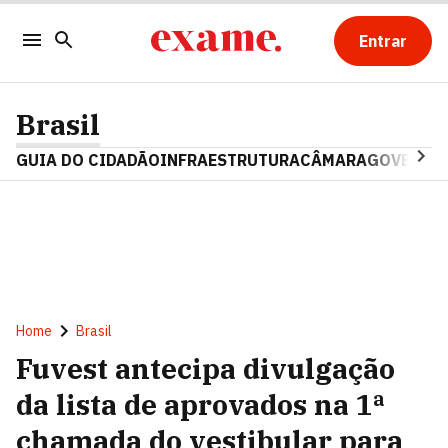
Entrar
Brasil
GUIA DO CIDADÃO
INFRAESTRUTURA
CÂMARA
GOVERNO 
Home
Brasil
Fuvest antecipa divulgação
da lista de aprovados na 1ª
chamada do vestibular para