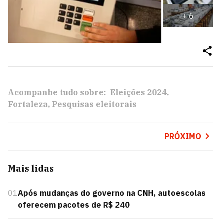
+
6
Acompanhe tudo sobre:
Eleições 2024
Fortaleza
Pesquisas eleitorais
PRÓXIMO
Mais lidas
01
Após mudanças do governo na CNH, autoescolas
oferecem pacotes de R$ 240