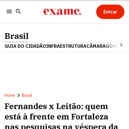
Entrar
Brasil
GUIA DO CIDADÃO
INFRAESTRUTURA
CÂMARA
GOVERNO 
Home
Brasil
Fernandes x Leitão: quem
está à frente em Fortaleza
nas pesquisas na véspera da