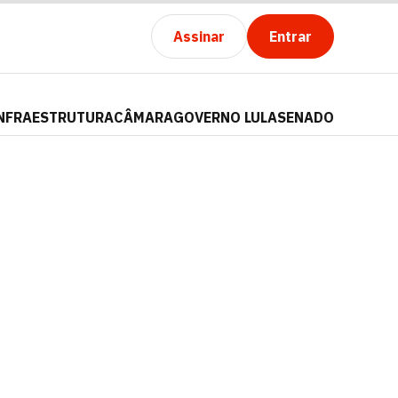
Assinar
Entrar
NFRAESTRUTURA
CÂMARA
GOVERNO LULA
SENADO