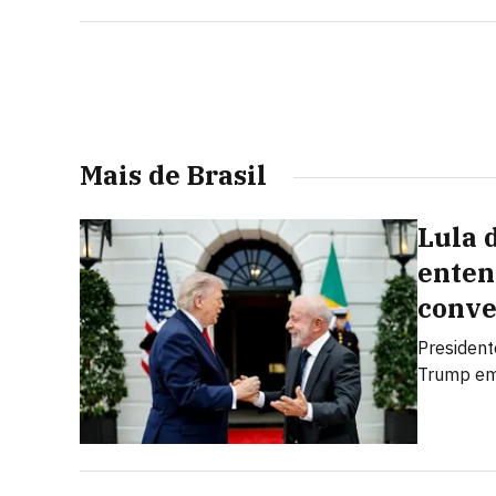
impasse
Mais de Brasil
Lula 
enten
conve
President
Trump em 