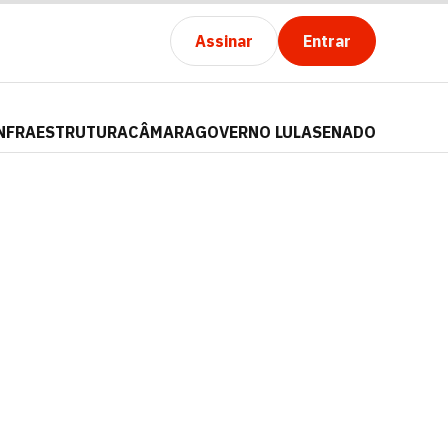
Assinar
Entrar
NFRAESTRUTURA
CÂMARA
GOVERNO LULA
SENADO