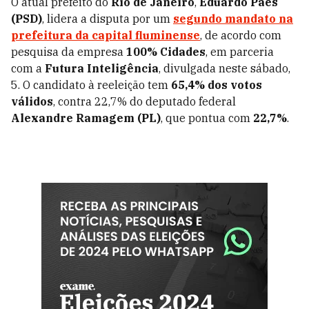
O atual prefeito do
Rio de Janeiro
,
Eduardo Paes
(PSD)
, lidera a disputa por um
segundo mandato na
prefeitura da capital fluminense
, de acordo com
pesquisa da empresa
100% Cidades
, em parceria
com a
Futura Inteligência
, divulgada neste sábado,
5. O candidato à reeleição tem
65,4
% dos votos
válidos
, contra 22,7% do deputado federal
Alexandre Ramagem (PL)
, que pontua com
22,7%
.