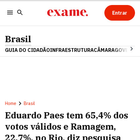
Entrar
Brasil
GUIA DO CIDADÃO
INFRAESTRUTURA
CÂMARA
GOVERNO 
Home
Brasil
Eduardo Paes tem 65,4% dos
votos válidos e Ramagem,
22,7%, no Rio, diz pesquisa