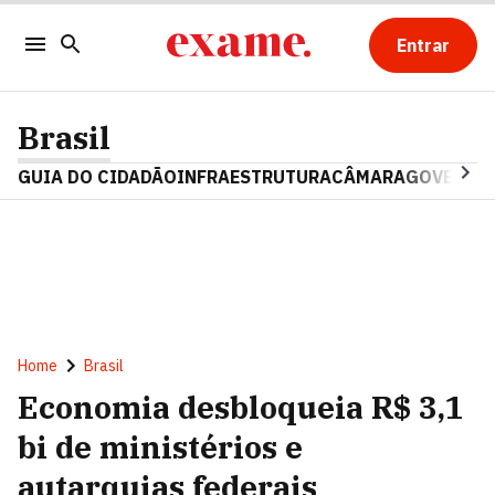
Entrar
Brasil
GUIA DO CIDADÃO
INFRAESTRUTURA
CÂMARA
GOVERNO 
Home
Brasil
Economia desbloqueia R$ 3,1
bi de ministérios e
autarquias federais