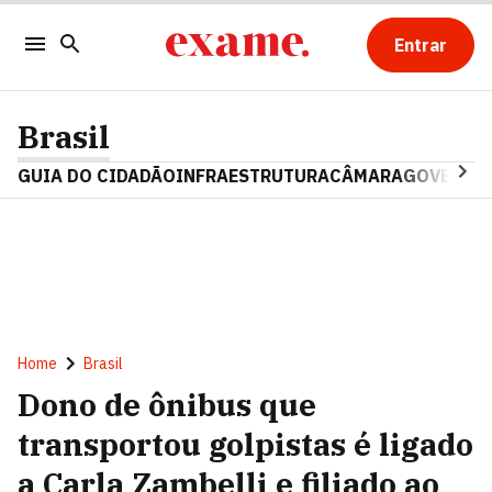
Entrar
Brasil
GUIA DO CIDADÃO
INFRAESTRUTURA
CÂMARA
GOVERNO 
Home
Brasil
Dono de ônibus que
transportou golpistas é ligado
a Carla Zambelli e filiado ao