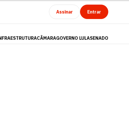
Assinar
Entrar
NFRAESTRUTURA
CÂMARA
GOVERNO LULA
SENADO