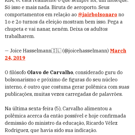
KIM, vc está realmente o que sempre foi; um moleque.
Só isso e mais nada. Biruta de aeroporto. Seus
comportamentos em relação ao
@jairbolsonaro
no
1o e 2o turnos da eleição mostram bem isso. Pega a
chupeta e vai nanar, neném. Deixa os adultos
trabalharem.
— Joice Hasselmann🇮🇱 (@joicehasselmann)
March
24, 2019
O filósofo
Olavo de Carvalho
, considerado guru do
bolsonarismo e próximo de figuras do seu núcleo
interno, é outro que costuma gerar polêmica com suas
publicações, muitas vezes carregadas de palavrões.
Na última sexta-feira (5), Carvalho alimentou a
polêmica acerca da então possível e hoje confirmada
demissão do ministro da educação, Ricardo Vélez
Rodriguez, que havia sido sua indicação.