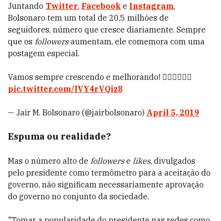
Juntando
Twitter
,
Facebook
e
Instagram
,
Bolsonaro tem um total de 20,5 milhões de
seguidores, número que cresce diariamente. Sempre
que os
followers
aumentam, ele comemora com uma
postagem especial.
Vamos sempre crescendo e melhorando! 👍🏻👉🏻👉🏻
pic.twitter.com/lVY4rVQiz8
— Jair M. Bolsonaro (@jairbolsonaro)
April 5, 2019
Espuma ou realidade?
Mas o número alto de
followers
e
likes
, divulgados
pelo presidente como termômetro para a aceitação do
governo, não significam necessariamente aprovação
do governo no conjunto da sociedade.
"Tomar a popularidade do presidente nas redes como