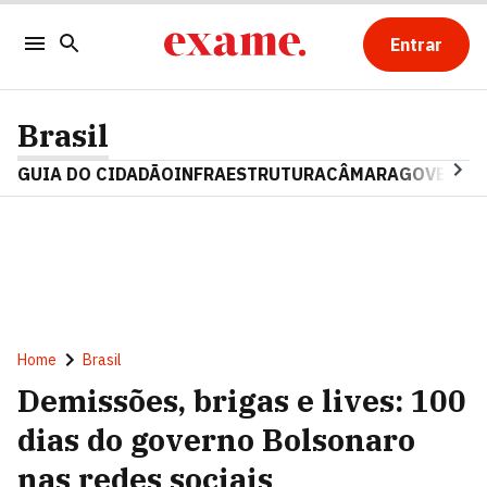
Entrar
Brasil
GUIA DO CIDADÃO
INFRAESTRUTURA
CÂMARA
GOVERNO 
Home
Brasil
Demissões, brigas e lives: 100
dias do governo Bolsonaro
nas redes sociais