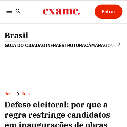
Entrar
Brasil
GUIA DO CIDADÃO
INFRAESTRUTURA
CÂMARA
GOVERNO 
Home
Brasil
Defeso eleitoral: por que a
regra restringe candidatos
em inaugurações de obras