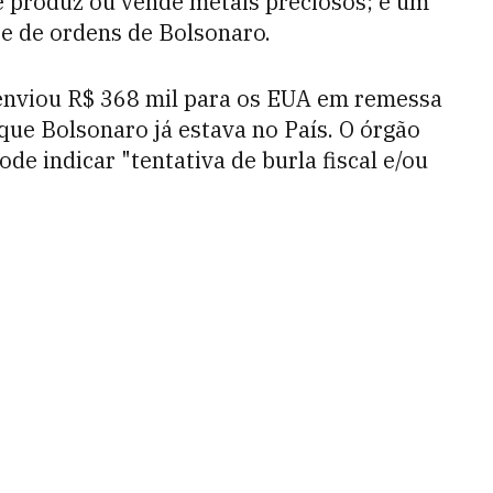
e produz ou vende metais preciosos; e um
te de ordens de Bolsonaro.
 enviou R$ 368 mil para os EUA em remessa
que Bolsonaro já estava no País. O órgão
e indicar "tentativa de burla fiscal e/ou