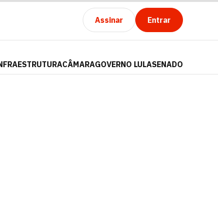
Assinar
Entrar
NFRAESTRUTURA
CÂMARA
GOVERNO LULA
SENADO