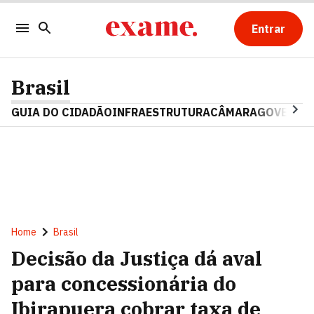
Entrar
Brasil
GUIA DO CIDADÃO
INFRAESTRUTURA
CÂMARA
GOVERNO 
Home
Brasil
Decisão da Justiça dá aval
para concessionária do
Ibirapuera cobrar taxa de