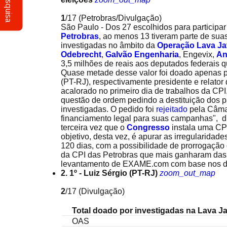
Pesquisa
1
/17
(Petrobras/Divulgação)
São Paulo - Dos 27 escolhidos para participa
Petrobras
, ao menos 13 tiveram parte de sua
investigadas no âmbito da
Operação Lava Ja
Odebrecht
,
Galvão Engenharia
, Engevix,
An
3,5 milhões de reais aos deputados federais qu
Quase metade desse valor foi doado apenas 
(PT-RJ), respectivamente presidente e relato
acalorado no primeiro dia de trabalhos da C
questão de ordem pedindo a destituição dos
investigadas. O pedido foi
rejeitado
pela Câma
financiamento legal para suas campanhas", di
terceira vez que o
Congresso
instala uma CPI
objetivo, desta vez, é apurar as irregularidad
120 dias, com a possibilidade de prorrogação 
da CPI das Petrobras que mais ganharam das
levantamento de EXAME.com com base nos da
2. 1º - Luiz Sérgio (PT-RJ)
zoom_out_map
2
/17
(Divulgação)
Total doado por investigadas na Lava J
OAS