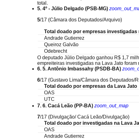
total.
5. 4º - Júlio Delgado (PSB-MG)
zoom_out_m
5
/17
(Câmara dos Deputados/Arquivo)
Total doado por empresas investigadas 
Andrade Gutierrez
Queiroz Galvão
Odebrecht
O deputado Júlio Delgado ganhou R$ 1,7 mi
empreiteiras investigadas na Lava Jato fora
6. 5. Antônio Imbassahy (PSDB-BA)
zoom_
6
/17
(Gustavo Lima/Câmara dos Deputados/R
Total doado por empresas da Lava Jato
OAS
UTC
7. 6. Cacá Leão (PP-BA)
zoom_out_map
7
/17
(Divulgação/ Cacá Leão/Divulgação)
Total doado por investigadas na Lava J
OAS
Andrade Gutierrez