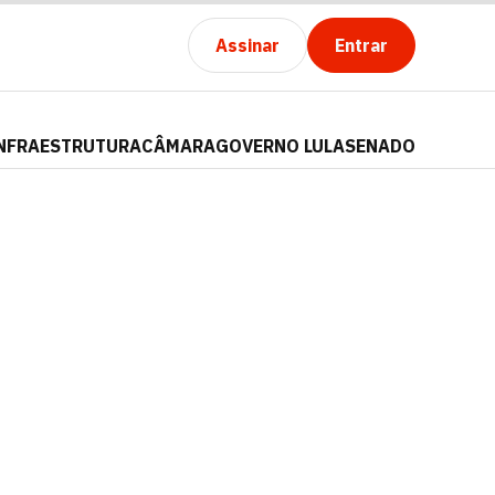
Assinar
Entrar
NFRAESTRUTURA
CÂMARA
GOVERNO LULA
SENADO