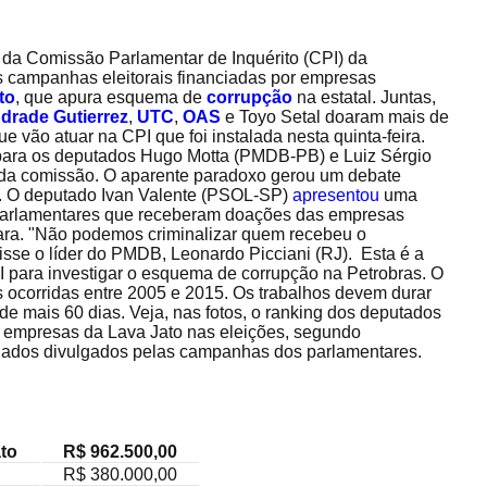
r da Comissão Parlamentar de Inquérito (CPI) da
s campanhas eleitorais financiadas por empresas
to
, que apura esquema de
corrupção
na estatal. Juntas,
drade Gutierrez
,
UTC
,
OAS
e Toyo Setal doaram mais de
e vão atuar na CPI que foi instalada nesta quinta-feira.
para os deputados Hugo Motta (PMDB-PB) e Luiz Sérgio
r da comissão. O aparente paradoxo gerou um debate
PI. O deputado Ivan Valente (PSOL-SP)
apresentou
uma
 parlamentares que receberam doações das empresas
ra. "Não podemos criminalizar quem recebeu o
sse o líder do PMDB, Leonardo Picciani (RJ). Esta é a
 para investigar o esquema de corrupção na Petrobras. O
es ocorridas entre 2005 e 2015. Os trabalhos devem durar
de mais 60 dias. Veja, nas fotos, o ranking dos deputados
 empresas da Lava Jato nas eleições, segundo
dos divulgados pelas campanhas dos parlamentares.
ato
R$ 962.500,00
R$ 380.000,00