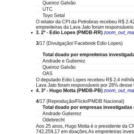
Queiroz Galvão
UTC
Toyo Setal
O relator da CPI da Petrobras recebeu R$ 2.
empreiteiras da Lava Jato foram responsáveis 
3. 2º - Edio Lopes (PMDB-RR)
zoom_out_ma
3
/17
(Divulgação/ Facebook Edio Lopes)
Total doado por empreiteiras investigad
Andrade e Gutierrez
Queiroz Galvão
OAS
O deputado Edio Lopes recebeu R$ 2,4 milhõe
Lava Jato foram responsáveis por 28% desse t
4. 3º - Hugo Motta (PMDB-PB)
zoom_out_ma
4
/17
(Reprodução/Flickr/PMDB Nacional)
Total doado por empresas investigadas 
Andrade Gutierrez
Odebrecht
Aos 25 anos, Hugo Motta é o presidente da CP
742.259,17 em doações.As empreiteiras inves