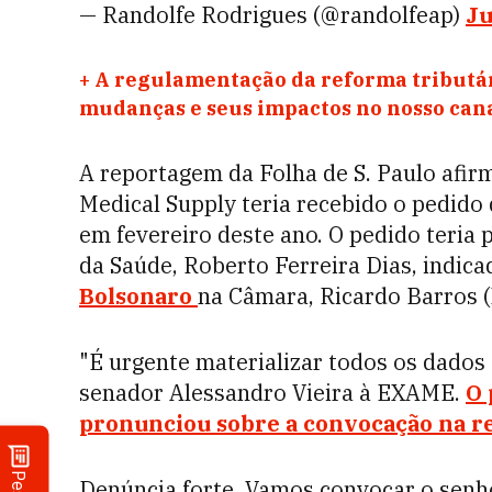
— Randolfe Rodrigues (@randolfeap)
Ju
+
A regulamentação da reforma tributár
mudanças e seus impactos no nosso ca
A reportagem da Folha de S. Paulo afir
Medical Supply teria recebido o pedido 
em fevereiro deste ano. O pedido teria p
da Saúde, Roberto Ferreira Dias, indica
Bolsonaro
na Câmara, Ricardo Barros 
"É urgente materializar todos os dados 
senador Alessandro Vieira à EXAME.
O 
pronunciou sobre a convocação na re
Denúncia forte. Vamos convocar o senh