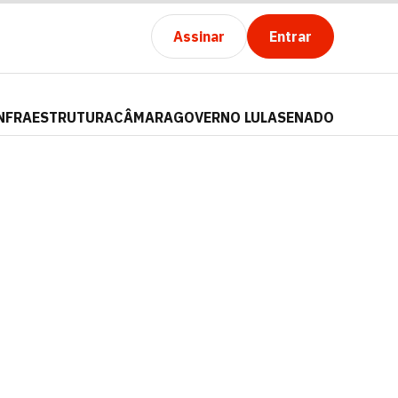
Assinar
Entrar
NFRAESTRUTURA
CÂMARA
GOVERNO LULA
SENADO