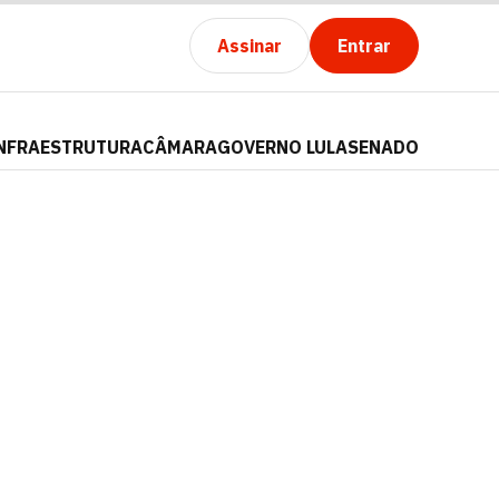
Assinar
Entrar
NFRAESTRUTURA
CÂMARA
GOVERNO LULA
SENADO