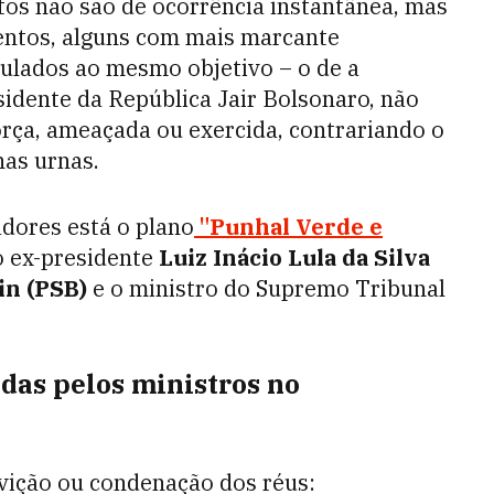
itos não são de ocorrência instantânea, mas
entos, alguns com mais marcante
culados ao mesmo objetivo – o de a
sidente da República Jair Bolsonaro, não
força, ameaçada ou exercida, contrariando o
nas urnas.
adores está o plano
"Punhal Verde e
o ex-presidente
Luiz Inácio Lula da Silva
in (PSB)
e o ministro do Supremo Tribunal
das pelos ministros no
vição ou condenação dos réus: