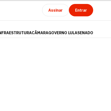
Assinar
Entrar
NFRAESTRUTURA
CÂMARA
GOVERNO LULA
SENADO