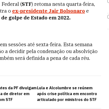
Federal (
STF
) retoma nesta quarta-feira,
ntra o
ex-presidente
Jair Bolsonaro
e
 de golpe de Estado em 2022.
tem sessões até sexta-feira. Esta semana
ão a decidir pela condenação ou absolvição
mbém será definida a pena de cada réu.
tes da PF divulgam
Lula e Alcolumbre se reúnem
a de diretor em
após crise política em encontro
com STF
articulado por ministros do STF