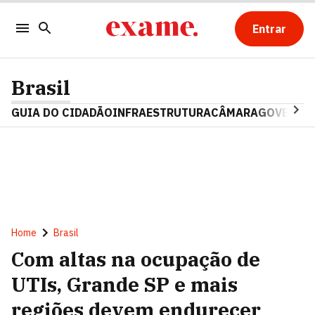
Entrar
Brasil
GUIA DO CIDADÃO
INFRAESTRUTURA
CÂMARA
GOVERNO 
Home
Brasil
Com altas na ocupação de
UTIs, Grande SP e mais
regiões devem endurecer