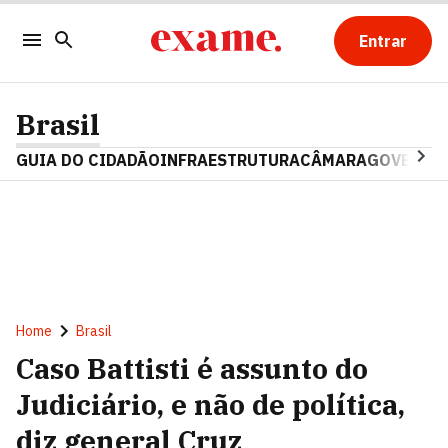
Entrar
Brasil
GUIA DO CIDADÃO
INFRAESTRUTURA
CÂMARA
GOVERNO 
Home
Brasil
Caso Battisti é assunto do
Judiciário, e não de política,
diz general Cruz