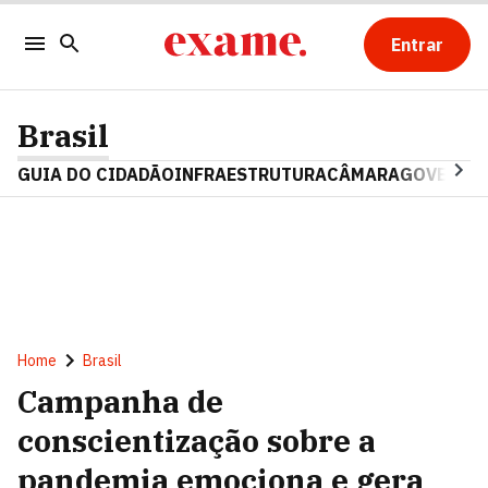
Entrar
Brasil
GUIA DO CIDADÃO
INFRAESTRUTURA
CÂMARA
GOVERNO 
Home
Brasil
Campanha de
conscientização sobre a
pandemia emociona e gera