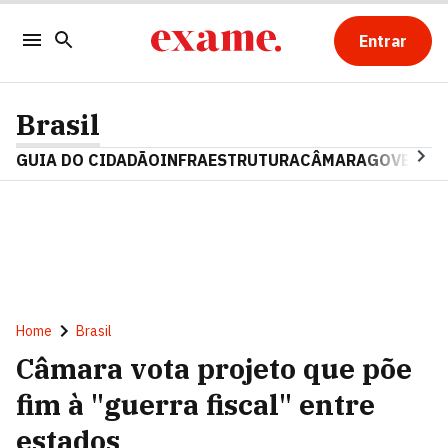
Entrar
Brasil
GUIA DO CIDADÃO
INFRAESTRUTURA
CÂMARA
GOVERNO 
Home
Brasil
Câmara vota projeto que põe
fim à "guerra fiscal" entre
estados