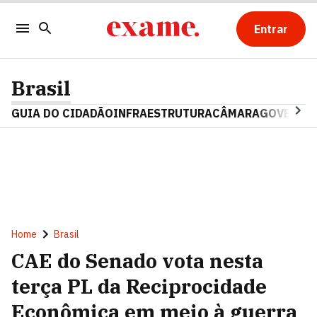
Entrar
Brasil
GUIA DO CIDADÃO
INFRAESTRUTURA
CÂMARA
GOVERNO 
Home
Brasil
CAE do Senado vota nesta
terça PL da Reciprocidade
Econômica em meio à guerra