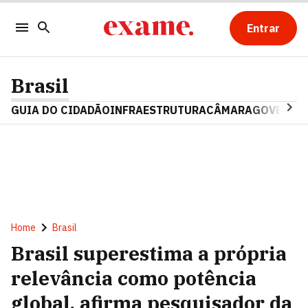
Entrar
Brasil
GUIA DO CIDADÃO
INFRAESTRUTURA
CÂMARA
GOVERNO 
Home
Brasil
Brasil superestima a própria
relevância como potência
global, afirma pesquisador da