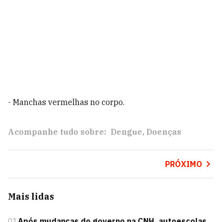
- Manchas vermelhas no corpo.
Acompanhe tudo sobre:
Dengue
Doenças
PRÓXIMO
Mais lidas
01
Após mudanças do governo na CNH, autoescolas