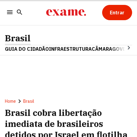
Entrar
Brasil
GUIA DO CIDADÃO
INFRAESTRUTURA
CÂMARA
GOVERNO 
Home
Brasil
Brasil cobra libertação
imediata de brasileiros
detidos por Israel em flotilha