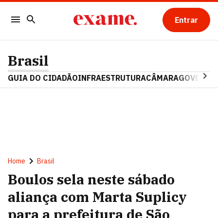
Entrar
Brasil
GUIA DO CIDADÃO
INFRAESTRUTURA
CÂMARA
GOVERNO 
Home
Brasil
Boulos sela neste sábado
aliança com Marta Suplicy
para a prefeitura de São