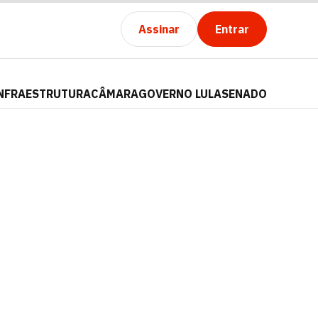
Assinar
Entrar
NFRAESTRUTURA
CÂMARA
GOVERNO LULA
SENADO