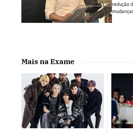
redução d
mudanças 
Mais na Exame