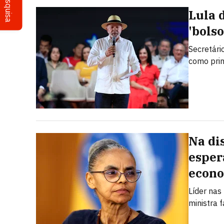
Pesquisa
Lula 
'bolso
Secretári
como prin
Na di
esper
econ
Líder nas
ministra 