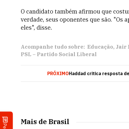
O candidato também afirmou que costu
verdade, seus oponentes que são. "Os a
eles", disse.
Acompanhe tudo sobre:
Educação
Jair
PSL – Partido Social Liberal
PRÓXIMO
Haddad critica resposta d
Mais de Brasil