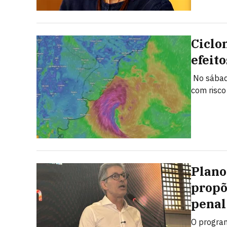
Ciclo
efeito
No sábado
com risco
Plano
propõ
penal
O program