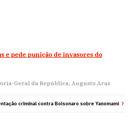
as e pede punição de invasores do
oria-Geral da República
Augusto Aras
entação criminal contra Bolsonaro sobre Yanomami