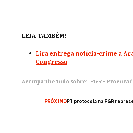
LEIA TAMBÉM:
Lira entrega notícia-crime a Ar
Congresso
Acompanhe tudo sobre:
PGR - Procurad
PRÓXIMO
PT protocola na PGR repres