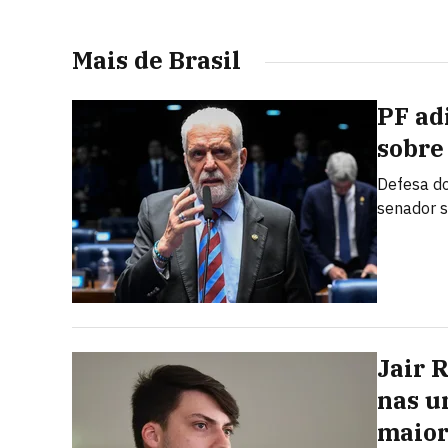
Mais de Brasil
PF ad
sobre
Defesa do
senador s
Jair 
nas u
maior