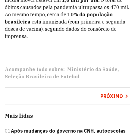
média móvel estável em
1,6 mil por dia.
O total de
óbitos causados pela pandemia ultrapassa os 470 mil.
Ao mesmo tempo, cerca de
10% da população
brasileira
está imunizada (com primeira e segunda
doses de vacina), segundo dados do consórcio de
imprensa.
Acompanhe tudo sobre:
Ministério da Saúde
Seleção Brasileira de Futebol
PRÓXIMO
Mais lidas
01
Após mudanças do governo na CNH, autoescolas