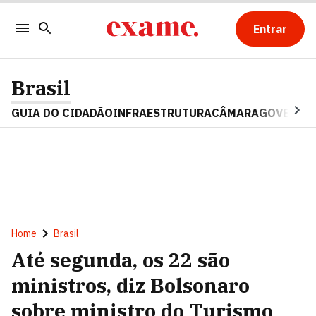
Entrar
Brasil
GUIA DO CIDADÃO
INFRAESTRUTURA
CÂMARA
GOVERNO 
Home
Brasil
Até segunda, os 22 são
ministros, diz Bolsonaro
sobre ministro do Turismo