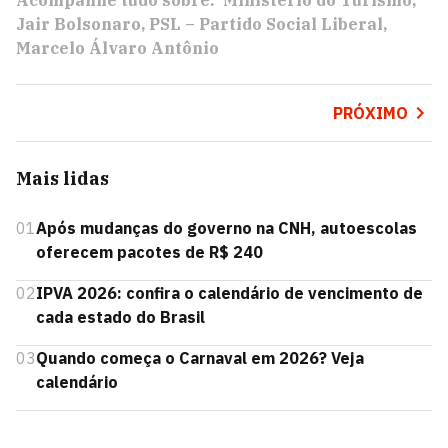
Acompanhe tudo sobre:
Ministério do Turismo
Jair Bolsonaro
PSL – Partido Social Liberal
Marcelo Álvaro Antônio
PRÓXIMO
Mais lidas
01
Após mudanças do governo na CNH, autoescolas
oferecem pacotes de R$ 240
02
IPVA 2026: confira o calendário de vencimento de
cada estado do Brasil
03
Quando começa o Carnaval em 2026? Veja
calendário