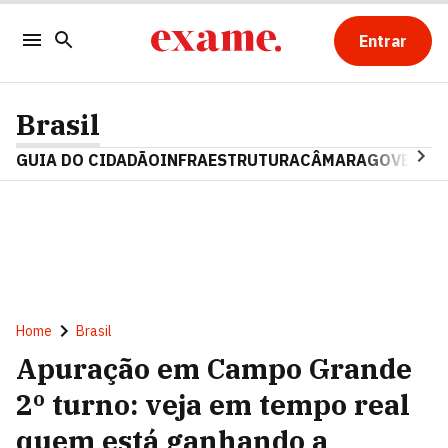
Entrar
Brasil
GUIA DO CIDADÃO
INFRAESTRUTURA
CÂMARA
GOVERNO 
Home
Brasil
Apuração em Campo Grande
2º turno: veja em tempo real
quem está ganhando a