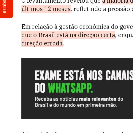
Pesquisa
O levantamento revelou que
a maioria 
últimos 12 meses
, refletindo a pressão
Em relação à gestão econômica do gove
que o Brasil está na direção certa
, enq
direção errada
.