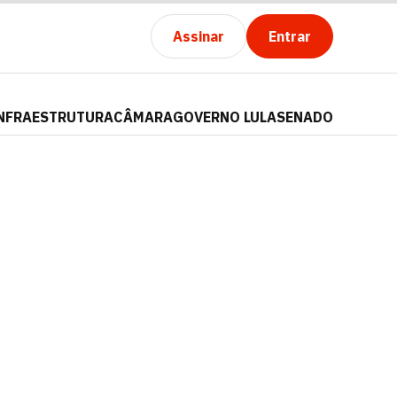
Assinar
Entrar
NFRAESTRUTURA
CÂMARA
GOVERNO LULA
SENADO