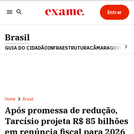
Entrar
Brasil
GUIA DO CIDADÃO
INFRAESTRUTURA
CÂMARA
GOVERNO 
Home
Brasil
Após promessa de redução,
Tarcísio projeta R$ 85 bilhões
em renúncia fiscal para 2026