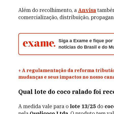
Além do recolhimento, a
Anvisa
também
comercialização, distribuição, propagan
Siga a Exame e fique por
notícias do Brasil e do 
+
A regulamentação da reforma tributár
mudanças e seus impactos no nosso ca
Qual lote do coco ralado foi re
A medida vale para o
lote 13/25
do
coc
pela
Qualicoco Ltda.
O produto tem val