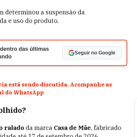
 determinou a suspensão da
da e uso do produto.
 dentro das últimas
Seguir no Google
Mundo
ia está sendo discutida. Acompanhe as
nal do WhatsApp
colhido?
o ralado
da marca
Casa de Mãe
, fabricado
idade até 17 de setembro de 2026.