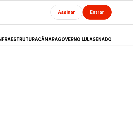
Assinar
Entrar
NFRAESTRUTURA
CÂMARA
GOVERNO LULA
SENADO