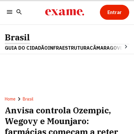
Entrar
Brasil
GUIA DO CIDADÃO
INFRAESTRUTURA
CÂMARA
GOVERNO 
Home
Brasil
Anvisa controla Ozempic,
Wegovy e Mounjaro:
farmácias começam a reter