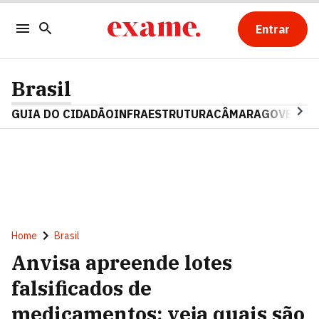
Entrar
Brasil
GUIA DO CIDADÃO
INFRAESTRUTURA
CÂMARA
GOVERNO 
Home
Brasil
Anvisa apreende lotes
falsificados de
medicamentos; veja quais são