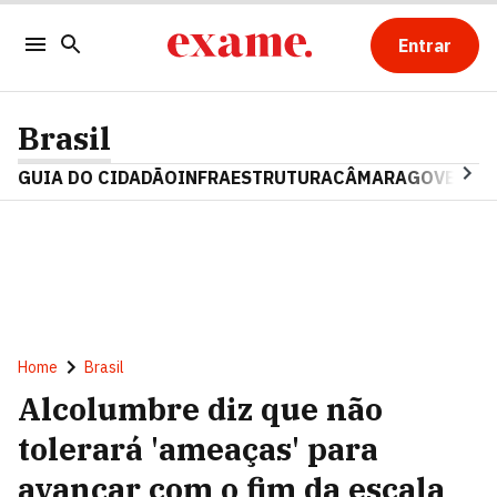
Entrar
Brasil
GUIA DO CIDADÃO
INFRAESTRUTURA
CÂMARA
GOVERNO 
Home
Brasil
Alcolumbre diz que não
tolerará 'ameaças' para
avançar com o fim da escala