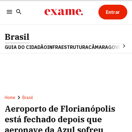
Entrar
Brasil
GUIA DO CIDADÃO
INFRAESTRUTURA
CÂMARA
GOVERNO 
Home
Brasil
Aeroporto de Florianópolis
está fechado depois que
aeronave da Azul sofreu