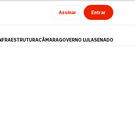
Assinar
Entrar
NFRAESTRUTURA
CÂMARA
GOVERNO LULA
SENADO