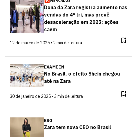
MERCADOS
Dona da Zara registra aumento nas
vendas do 4º tri, mas prevê
desaceleração em 2025; ações
caem
12 de março de 2025 • 2 min de leitura
EXAME IN
No Brasil, o efeito Shein chegou
até na Zara
30 de janeiro de 2025 • 3 min de leitura
ESG
Zara tem nova CEO no Brasil